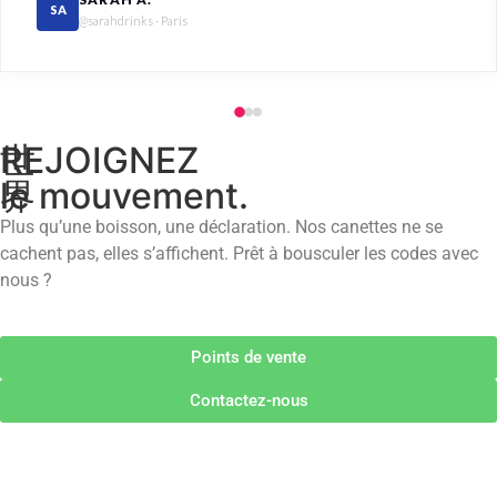
SA
@sarahdrinks · Paris
世
REJOIGNEZ
界
le mouvement.
Plus qu’une boisson, une déclaration. Nos canettes ne se
cachent pas, elles s’affichent. Prêt à bousculer les codes avec
nous ?
Points de vente
Contactez-nous