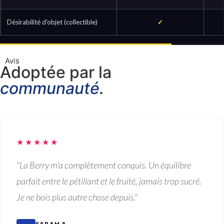
Désirabilité d'objet (collectible)
✓
Avis
Adoptée par la
communauté.
★★★★★
"La Berry m'a complètement conquis. Un équilibre
parfait entre le pétillant et le fruité, jamais trop sucré.
Je ne bois plus autre chose depuis."
SARAH A.