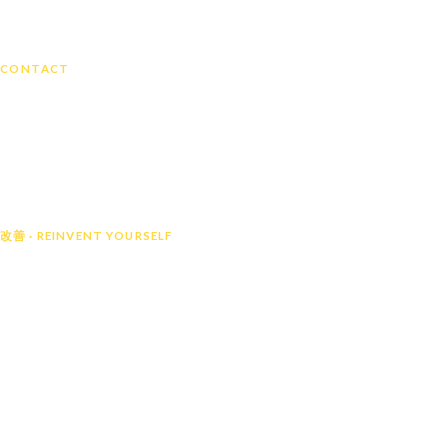
Bientôt...
CONTACT
contact@kaizenlemonade.fr
Confidentialité
Mentions légales
© 2026 Kaizen Lemonade -
Made By GROW360
改善 · REINVENT YOURSELF