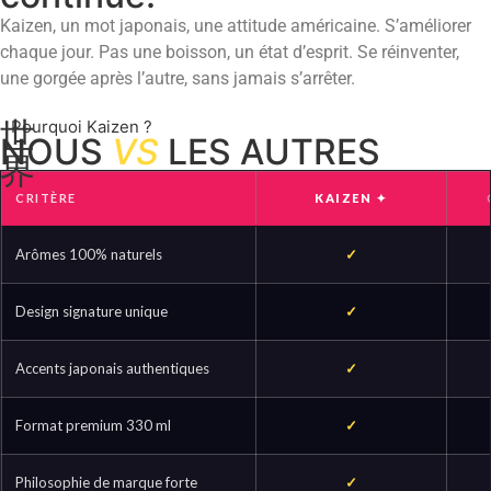
Kaizen, un mot japonais, une attitude américaine. S’améliorer
chaque jour. Pas une boisson, un état d’esprit. Se réinventer,
une gorgée après l’autre, sans jamais s’arrêter.
世
Pourquoi Kaizen ?
NOUS
VS
LES AUTRES
界
CRITÈRE
KAIZEN ✦
Arômes 100% naturels
✓
Design signature unique
✓
Accents japonais authentiques
✓
Format premium 330 ml
✓
Philosophie de marque forte
✓