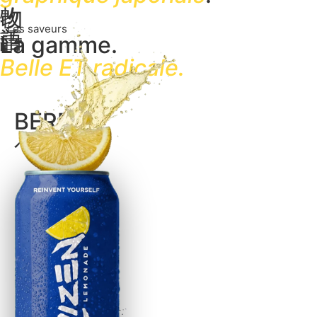
改
物
Les saveurs
善
語
La gamme.
Belle ET radicale.
BERRY
ベリー