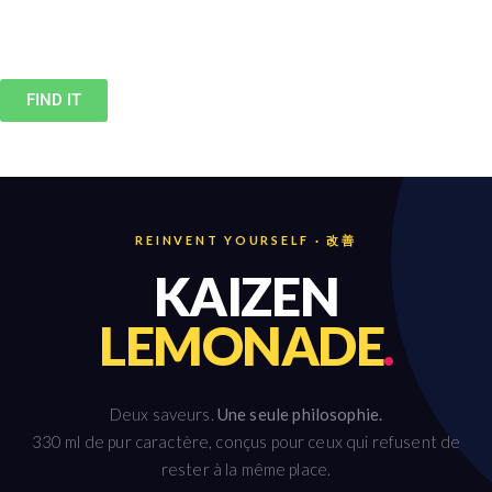
FIND IT
REINVENT YOURSELF · 改善
KAIZEN
LEMONADE
.
Deux saveurs.
Une seule philosophie.
330 ml de pur caractère, conçus pour ceux qui refusent de
rester à la même place.