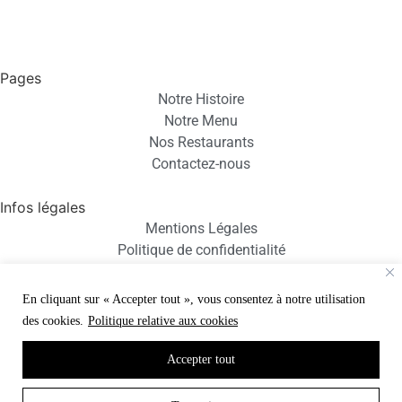
Pages
Notre Histoire
Notre Menu
Nos Restaurants
Contactez-nous
Infos légales
Mentions Légales
Politique de confidentialité
NOUS RETROUVER
En cliquant sur « Accepter tout », vous consentez à notre utilisation
@rollroll_france
des cookies.
Politique relative aux cookies
rollrollparis
@rollrollparis
Accepter tout
© 2024 ROLL ROLL. Tous droits réservés. Made By